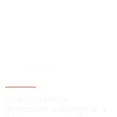
Accueil
Votre expert à Antibes – Côte d’Azur
Immobilier Patrimonial
Investissement
immobilier patrimonial à