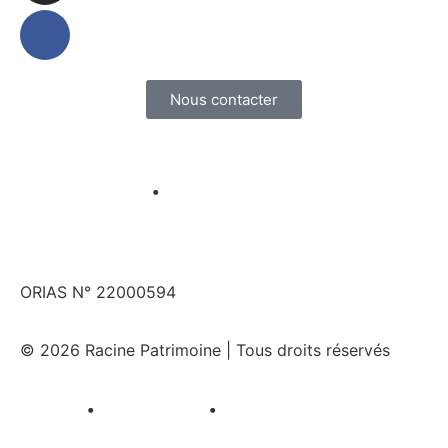
Nous contacter
Mentions légales
•
Protection des données
personnelles
ORIAS N° 22000594
© 2026 Racine Patrimoine | Tous droits réservés
Sitemap
•
Page Sitemap
•
Post Sitemap